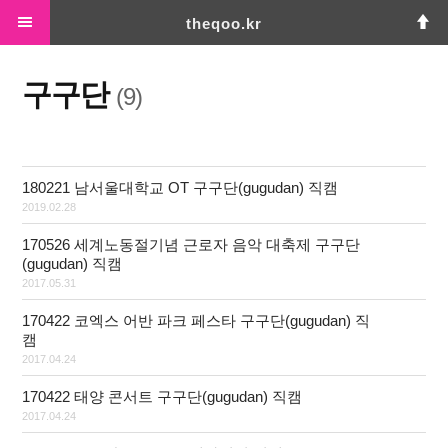
theqoo.kr
홈
태그
미디어로그
위치로그
방명록
구구단
(9)
180221 남서울대학교 OT 구구단(gugudan) 직캠
2019.02.28
170526 세계노동절기념 근로자 음악 대축제 구구단
(gugudan) 직캠
2017.05.31
170422 코엑스 어반 파크 페스타 구구단(gugudan) 직
캠
2017.04.24
170422 태양 콘서트 구구단(gugudan) 직캠
2017.04.24