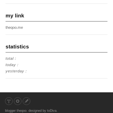
my link
theqoo.me
statistics
total :
today :
yesterday :
theqoo
toDiva