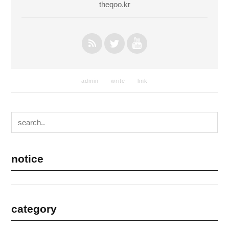
theqoo.kr
admin
write
link
notice
category